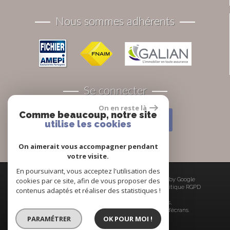
Nous sommes adhérents
Se connecter
On en reste là
Comme beaucoup, notre site
Espace propriétaires
utilise les cookies
On aimerait vous accompagner pendant
votre visite.
En poursuivant, vous acceptez l'utilisation des
cookies par ce site, afin de vous proposer des
© 2026 | Tous droits réservés | Traduction powered by Google
Plan du site
-
Mentions légales
-
Liens
-
Admin
-
Politique RGPD
contenus adaptés et réaliser des statistiques !
Site internet compatible multi-supports,
un seul site adaptable à tous les types d'écrans.
PARAMÉTRER
OK POUR MOI !