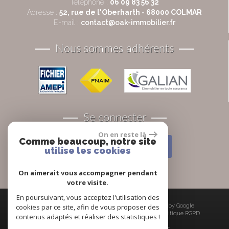
Téléphone :
06 09 83 56 32
Adresse :
52, rue de l'Oberharth - 68000 COLMAR
E-mail :
contact@oak-immobilier.fr
Nous sommes adhérents
Se connecter
On en reste là
Comme beaucoup, notre site
Espace propriétaires
utilise les cookies
On aimerait vous accompagner pendant
votre visite.
En poursuivant, vous acceptez l'utilisation des
cookies par ce site, afin de vous proposer des
© 2026 | Tous droits réservés | Traduction powered by Google
Plan du site
-
Mentions légales
-
Liens
-
Admin
-
Politique RGPD
contenus adaptés et réaliser des statistiques !
Site internet compatible multi-supports,